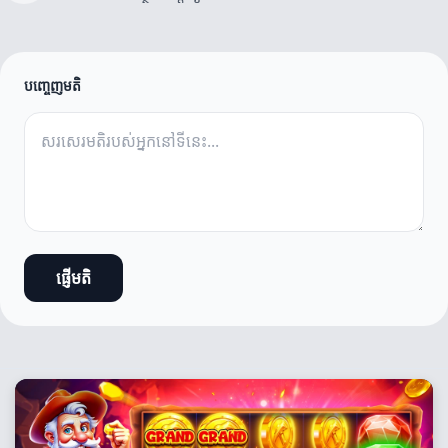
បញ្ចេញមតិ
ផ្ញើមតិ