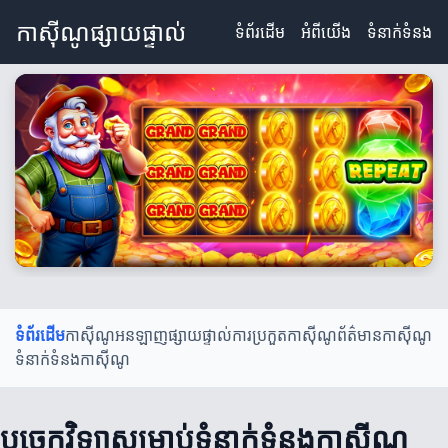
កាស៊ីណូផ្សាយផ្ទាល់
ទំព័រដើម
អំពីយើង
ទំនាក់ទំនង
ទំព័រដើម
កាស៊ីណូអនឡាញផ្សាយផ្ទាល់
ការប្រកួតកាស៊ីណូ
ព័ត៌មានកាស៊ីណូ
ទំនាក់ទំនងកាស៊ីណូ
បច្ចេកវិទ្យាសម្រាប់ទំនាក់ទំនងកាស៊ីណូ