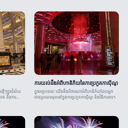
ការយល់ដឹងអំពីហានិភ័យនៃការប្រកួតកាស៊ីណូ
ថ្មីៗក្នុងវិស័យ
ក្នុងអត្ថបទនេះ យើងនឹងពិចារណាអំពីហានិភ័យដែលអ្នក
យោគ និងការ
អាចប្រឈមមុខនៅក្នុងការប្រកួតកាស៊ីណូ និងវិធីការពារ។