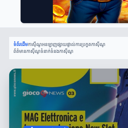
ទំព័រដើម
កាស៊ីណូអនឡាញផ្សាយផ្ទាល់
ការប្រកួតកាស៊ីណូ
ព័ត៌មានកាស៊ីណូ
ទំនាក់ទំនងកាស៊ីណូ