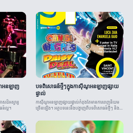
៊ីណូអនឡាញ
បទពិសោធន៍ថ្មីៗក្នុងកាស៊ីណូអនឡាញផ្សាយ
ផ្ទាល់
សដ៏អស្ចារ្យ
កាស៊ីណូអនឡាញផ្សាយផ្ទាល់កំពុងតែមានការពេញនិយម
ធន៍ល្អ។
ច្រើនឡើង។ អត្ថបទនេះនឹងបង្ហាញពីបទពិសោធន៍ថ្មីៗ និង
យុទ្ធសាស្ត្រដែលអ្នកអាចអនុវត្តបានក្នុងការលេងនៅក្នុងកា
ស៊ីណូអនឡាញ។