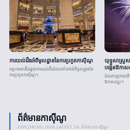
ការយល់ដឹងអំពីមូលដ្ឋាននៃការប្រកួតកាស៊ីណូ
យុទ្ធសាស្ត្រស
បង្កើនឱកាស
អត្ថបទនេះនឹងផ្តល់ការយល់ដឹងដែលចាំបាច់អំពីមូលដ្ឋាននៃ
ការប្រកួតកាស៊ីណូ។
ដំណោះស្រាយដើម្ប
ឱកាសឈ្នះ។
ព័ត៌មានកាស៊ីណូ
EXPLORING OUR LATEST IN ព័ត៌មានកាស៊ីណូ