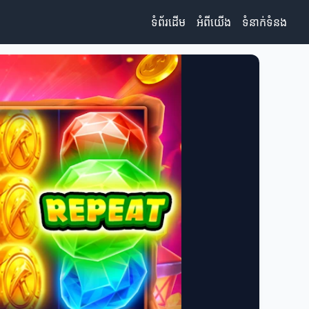
ទំព័រដើម
អំពីយើង
ទំនាក់ទំនង