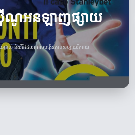
ាស៊ីណូអនឡាញផ្សាយ
ាយផ្ទាល់ និងវិធីដែលវាអាចបង្កើនភាពសប្បាយរីករាយ