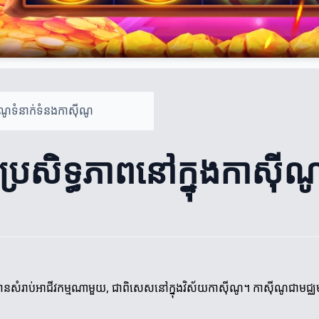
ីណូ
ទំនាក់ទំនងកាស៊ីណូ
្រសិទ្ធភាពនៅក្នុងកាស៊ីណ
នសំរាប់អាជីវកម្មណាមួយ, ជាពិសេសនៅក្នុងវិស័យកាស៊ីណូ។ កាស៊ីណូជាមជ្