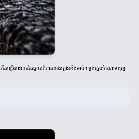
ដែលកើតឡើងដោយគិតឆ្ងាយពីការលេងភ្លេងទាំងអស់។ មួយក្នុងចំណោមយុទ្ធ