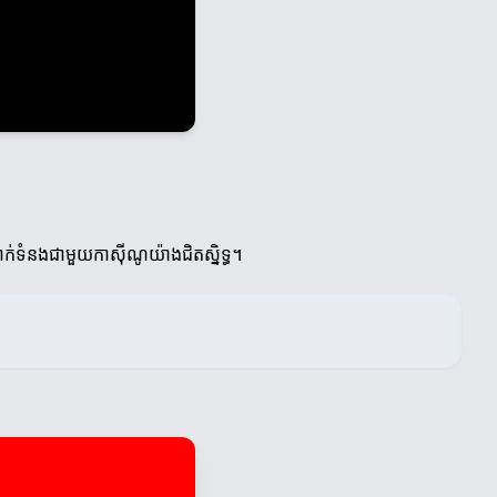
នាក់ទំនងជាមួយកាស៊ីណូយ៉ាងជិតស្និទ្ធ។