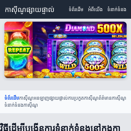
កាស៊ីណូផ្សាយផ្ទាល់
ទំព័រដើម
អំពីយើង
ទំនាក់ទំនង
ទំព័រដើម
កាស៊ីណូអនឡាញផ្សាយផ្ទាល់
ការប្រកួតកាស៊ីណូ
ព័ត៌មានកាស៊ីណូ
ទំនាក់ទំនងកាស៊ីណូ
វិធីដើម្បីបង្កើនការទំនាក់ទំនងនៅក្នុងកា