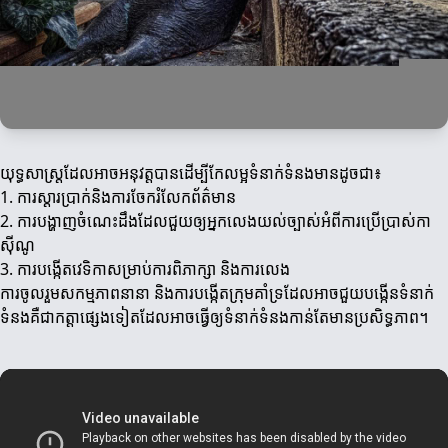
យុទ្ធសាស្ត្រដែលអាចអនុវត្តបានដើម្បីកែលម្អទំនាក់ទំនងមានដូចជា៖
1. ការស្ដារប្រាក់និងការចែករំលែកព័ត៌មាន
2. ការបង្ហាញចំណេះដឹងដែលជួយឲ្យអ្នកលេងយល់ច្បាស់អំពីការប្រើប្រាស់កា
ស៊ីណូ
3. ការបង្កើតវេទិកាសម្រាប់ការពិភាក្សា និងការលេង
ការចូលរួមសកម្មភាពនានា និងការបង្កើតក្រុមគាំទ្រដែលអាចជួយបង្កើនទំនាក់
ទំនងគឺជាកត្តាផ្សេងទៀតដែលអាចធ្វើឲ្យទំនាក់ទំនងកាន់តែមានប្រសិទ្ធភាព។