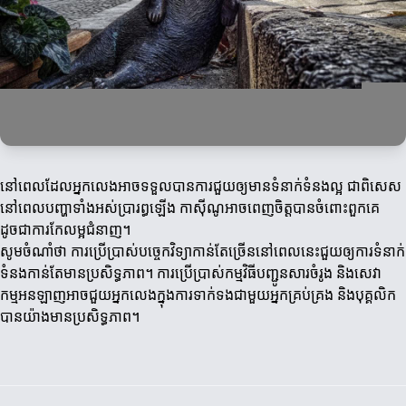
នៅពេលដែលអ្នកលេងអាចទទួលបានការជួយឲ្យមានទំនាក់ទំនងល្អ ជាពិសេស
នៅពេលបញ្ហាទាំងអស់ប្រារព្ធឡើង កាស៊ីណូអាចពេញចិត្តបានចំពោះពួកគេ
ដូចជាការកែលម្អជំនាញ។
សូមចំណាំថា ការប្រើប្រាស់បច្ចេកវិទ្យាកាន់តែច្រើននៅពេលនេះជួយឲ្យការទំនាក់
ទំនងកាន់តែមានប្រសិទ្ធភាព។ ការប្រើប្រាស់កម្មវិធីបញ្ជូនសារចំរូង និងសេវា
កម្មអនឡាញអាចជួយអ្នកលេងក្នុងការទាក់ទងជាមួយអ្នកគ្រប់គ្រង និងបុគ្គលិក
បានយ៉ាងមានប្រសិទ្ធភាព។