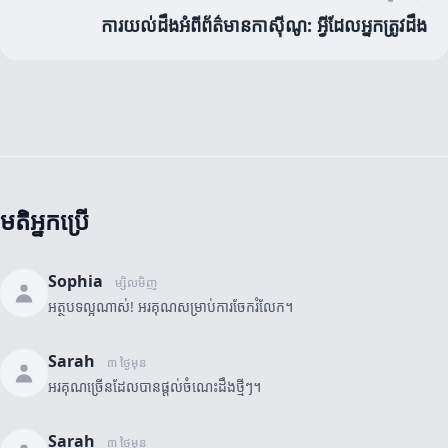
ការយល់ដឹងអំពីព័ត៌មានកាស៊ីណូ: អ្វីដែលអ្នកត្រូវដឹង
មតិអ្នកប្រើ
Sophia
ម្សិលមិញ
អត្ថបទល្អណាស់! អរគុណសម្រាប់ការចែករំលែក។
Sarah
៣ ថ្ងៃមុន
អរគុណច្រើនដែលបានផ្តល់ចំណេះដឹងថ្មីៗ។
Sarah
៣ ថ្ងៃមុន