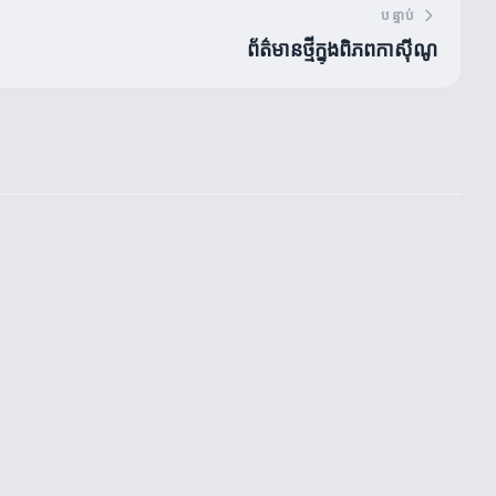
បន្ទាប់
ព័ត៌មានថ្មីក្នុងពិភពកាស៊ីណូ