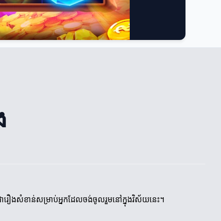
ង
ជារឿងសំខាន់សម្រាប់អ្នកដែលចង់ចូលរួមនៅក្នុងវិស័យនេះ។