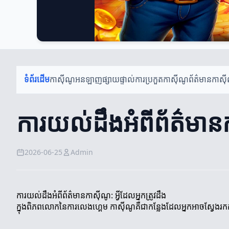
ទំព័រដើម
កាស៊ីណូអនឡាញផ្សាយផ្ទាល់
ការប្រកួតកាស៊ីណូ
ព័ត៌មានកាស៊
ការយល់ដឹងអំពីព័ត៌មានកា
2026-06-25
Admin
ការយល់ដឹងអំពីព័ត៌មានកាស៊ីណូ: អ្វីដែលអ្នកត្រូវដឹង
ក្នុងពិភពលោកនៃការលេងហ្គេម កាស៊ីណូគឺជាកន្លែងដែលអ្នកអាចស្វែងរកក