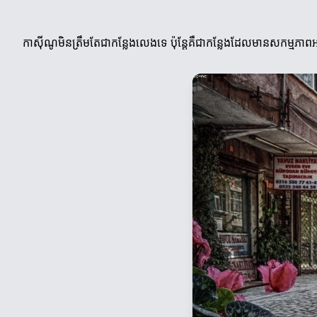
កាស៊ីណូមិនត្រឹមតែជាកន្លែងលេងទេ ប៉ុន្តែគឺជាកន្លែងដែលមានសកម្មភាពអាជ