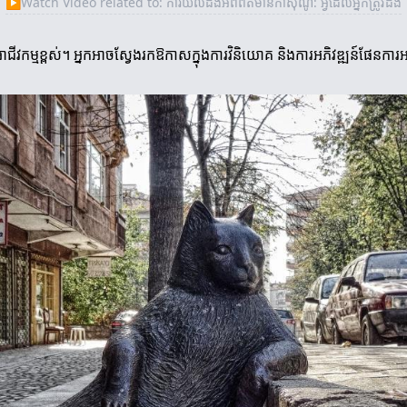
▶
Watch Video related to: ការយល់ដឹងអំពីព័ត៌មានកាស៊ីណូ: អ្វីដែលអ្នកត្រូវដឹង
ីវកម្មខ្ពស់។ អ្នកអាចស្វែងរកឱកាសក្នុងការវិនិយោគ និងការអភិវឌ្ឍន៍ផែនការអាជ