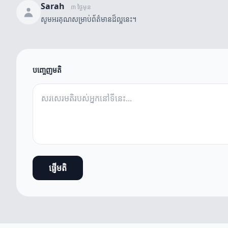
Sarah
៣ ថ្ងៃមុន
សូមអរគុណសម្រាប់ព័ត៌មានដ៏ល្អនេះ។
បញ្ចេញមតិ
ផ្ញើមតិ