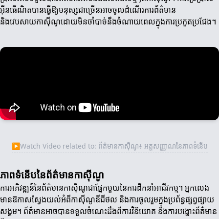
អ៊ីនធើណិតបានធ្វើឱ្យមនុស្សជាច្រើនអាចចូលដំណើរការព័ត៌មាន
និងវេបសាយកាស៊ីណូដោយមិនចាំបាច់នឹងចំណាយពេលក្នុងការប្រកួតប្រជែង។
▶
Watch Video related to: ព័ត៌មានកាស៊ីណូ៖ អត្តសញ្ញាណនៃភាពទំនើប
ភាពទំនើបនៃព័ត៌មានកាស៊ីណូ
ការអភិវឌ្ឍន៍នៃព័ត៌មានកាស៊ីណូជាផ្នែកមួយនៃការដឹកនាំអាជីវកម្ម។ អ្នកលេង
មានឱកាសស្វែងយល់អំពីកាស៊ីណូឌីជីថល និងការចូលរួមក្នុងប្រព័ន្ធផ្សព្វផ្សាយ
សង្គម។ ព័ត៌មានអាចបានទទួលចំណេះដឹងពីការវិនិយោគ និងការបង្ហោះព័ត៌មាន