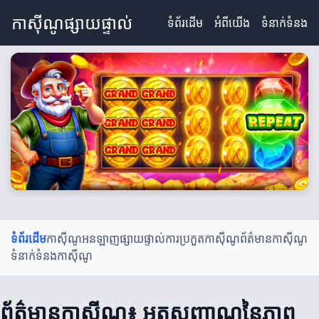
កាស៊ីណូផ្សាយផ្ទាល់
ទំព័រដើម
អំពីយើង
ទំនាក់ទំនង
ទំព័រដើម
កាស៊ីណូអនឡាញផ្សាយផ្ទាល់
ការប្រកួតកាស៊ីណូ
ព័ត៌មានកាស៊ីណូ
ទំនាក់ទំនងកាស៊ីណូ
ព័ត៌មានកាស៊ីណូ៖ អត្តសញ្ញាណនៃភាព