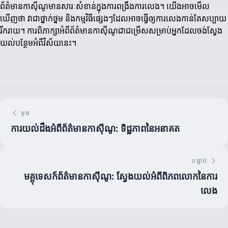
ព័ត៌មានកាស៊ីណូមានសារៈសំខាន់ក្នុងការពង្រឹងការលេង។ យើងអាចមើល
ឃើញថា វាជាថ្នាក់ថ្នម និងកម្មវិធីផ្សេងៗដែលអាចធ្វើឲ្យការលេងកាន់តែសប្បាយ
រីករាយ។ ការពិភាក្សាអំពីព័ត៌មានកាស៊ីណូជាជម្រើសសម្រាប់អ្នកដែលចង់ស្វែង
យល់បន្ថែមអំពីវិស័យនេះ។
មុន
ការយល់ដឹងអំពីព័ត៌មានកាស៊ីណូ: ទិដ្ឋភាពនៃអនាគត
បន្ទាប់
មគ្គុទេសក៍ព័ត៌មានកាស៊ីណូ: ស្វែងយល់អំពីពិភពលោកនៃការ
លេង