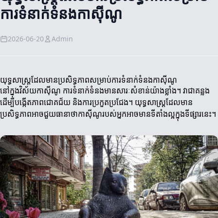
ការទំនាក់ទំនងកាស៊ីណូ
2026-06-20
Admin
យុទ្ធសាស្ត្រដែលមានប្រសិទ្ធភាពសម្រាប់ការទំនាក់ទំនងកាស៊ីណូ
នៅក្នុងវិស័យកាស៊ីណូ ការទំនាក់ទំនងមានសារៈសំខាន់យ៉ាងខ្លាំង។ វាជាគន្លង
ដើម្បីបង្កើតភាពជោគជ័យ និងការប្រកួតប្រជែង។ យុទ្ធសាស្ត្រដែលមាន
ប្រសិទ្ធភាពអាចជួយធានាថាកាស៊ីណូរបស់អ្នកអាចមានទីតាំងល្អក្នុងទីផ្សារនេះ។