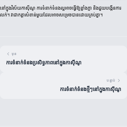
នៅក្នុងវិស័យកាស៊ីណូ ការទំនាក់ទំនងល្អអាចធ្វើឱ្យខ្លាំងក្លា និងជួយបង្កើនការ
លក់។ វាជាកត្តាសំខាន់មួយដែលអាចសម្រេចបានដោយគ្រប់គ្នា។
មុន
ការទំនាក់ទំនងប្រសិទ្ធភាពនៅក្នុងកាស៊ីណូ
បន្ទាប់
ការទំនាក់ទំនងថ្មីៗនៅក្នុងកាស៊ីណូ