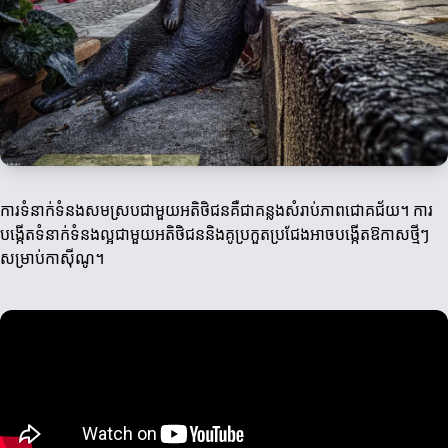
ការទំនាក់ទំនងសមស្របជាមួយអតិថិជនគឺជាគន្លងសំរាប់ភាពជោគជ័យ។ ការ
បង្កើតទំនាក់ទំនងល្អជាមួយអតិថិជននិងគូប្រកួតប្រជែងអាចបង្កើតឱកាសថ្មីៗ
សម្រាប់កាស៊ីណូ។