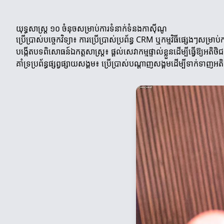
យុទ្ធសាស្ត្រ ១០ ចំនុចសម្រាប់ការទំនាក់ទំនងកាស៊ីណូ
ប្រើប្រាស់បច្ចេកវិទ្យា៖ ការប្រើប្រាស់ប្រព័ន្ធ CRM ឬកម្មវិធីផ្សេងៗសម្
បង្កើតបទពិសោធន៍ឯកត្តសាស្ត្រ៖ ផ្តល់សេវាកម្មផ្ទាល់ខ្លួនដើម្បីធ្វើឱ្យអតិថិ
គាំទ្រប្រព័ន្ធផ្សព្វផ្សាយសង្គម៖ ប្រើប្រាស់បណ្តាញសង្គមដើម្បីទាក់ទាញ