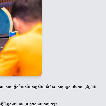
របង្កើតទំនាក់ទំនងល្អគឺមិនត្រឹមតែជាការប្រកួតប្រជែងទេ ប៉ុន្តែវាជា
្វើឱ្យអ្នកឈានទៅមុខក្នុងការលេងផ្សេងៗ។