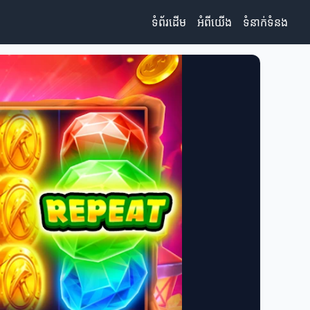
ទំព័រដើម
អំពីយើង
ទំនាក់ទំនង