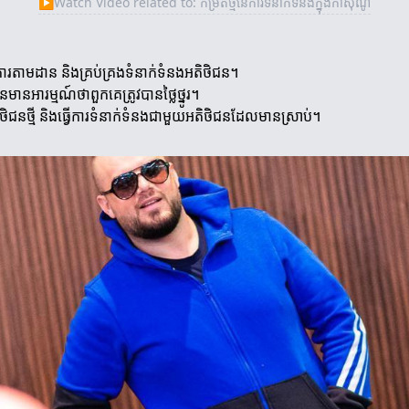
▶
Watch Video related to: កម្រិតថ្មីនៃការទំនាក់ទំនងក្នុងកាស៊ីណូ
រាប់ការតាមដាន និងគ្រប់គ្រងទំនាក់ទំនងអតិថិជន។
ជនមានអារម្មណ៍ថាពួកគេត្រូវបានថ្លៃថ្នូរ។
អតិថិជនថ្មី និងធ្វើការទំនាក់ទំនងជាមួយអតិថិជនដែលមានស្រាប់។