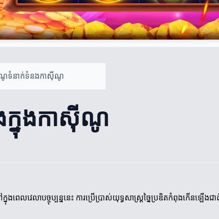
ីណូ
ទំនាក់ទំនងកាស៊ីណូ
ងក្នុងកាស៊ីណូ
ៅក្នុងពេលវេលាបច្ចុប្បន្ននេះ ការប្រើប្រាស់យុទ្ធសាស្ត្រច្នៃប្រឌិតកំពុងកើន