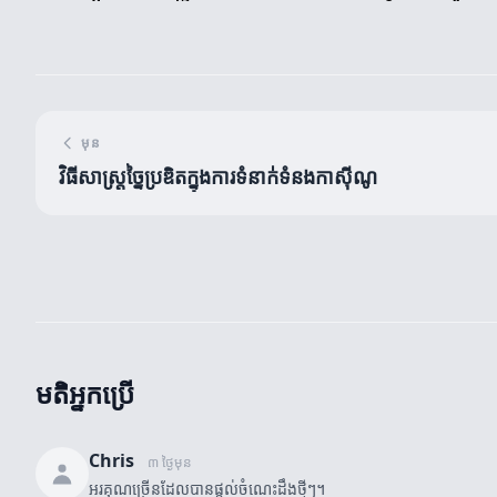
មុន
វិធីសាស្ត្រច្នៃប្រឌិតក្នុងការទំនាក់ទំនងកាស៊ីណូ
មតិអ្នកប្រើ
Chris
៣ ថ្ងៃមុន
អរគុណច្រើនដែលបានផ្តល់ចំណេះដឹងថ្មីៗ។