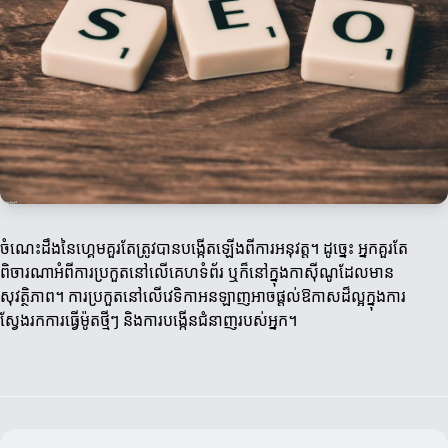
ចំណេះដឹងនៃហ្គេមគួរតែត្រូវបានបង្កើតឡើងពីការអនុវត្ត។ ដូច្នេះ អ្នកគួរតែ
ពិចារណាអំពីការប្រកួតនៅលើគេហទំព័រ ឬក៏នៅក្នុងកាស៊ីណូដែលមាន
សុវត្ថិភាព។ ការប្រកួតនៅលើវេទិកាអនឡាញអាចផ្តល់ឱកាសដ៏ល្អក្នុងការ
ស្វែងរកការធ្វើម៉ូតថ្មីៗ និងការបង្កើនជំនាញរបស់អ្នក។