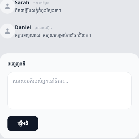
Sarah
១០ នាទីមុន
ពិតជាអ្វីដែលខ្ញុំកំពុងស្វែងរក។
Daniel
មុននេះបន្តិច
អត្ថបទល្អណាស់! អរគុណសម្រាប់ការចែករំលែក។
បញ្ចេញមតិ
ផ្ញើមតិ