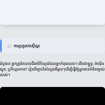
📰
ការប្រកួតកាស៊ីណូ
ដំបូងគេ អ្នកត្រូវតែយល់ដឹងអំពីល្បែងដែលអ្នកកំពុងលេង។ តើវាជាឡូតូ, ម៉ាស៊ីន
ស្លុត, ឬក៏ហ្គេមកាត? រៀនពីច្បាប់នៃល្បែងនីមួយៗដើម្បីធ្វើឱ្យអ្នកមានគំនិតច្បាស់
លាស់។