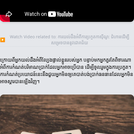
Watch Video related to: ការយល់ដឹងអំពីការប្រកួតកាស៊ីណូ: ជំហានដើម្បី
▶
សម្រេចបាននូវជោគជ័យ
ក្រោយពីអ្នកយល់ដឹងអំពីល្បែងផ្ទាល់ខ្លួនរបស់អ្នក បន្ទាប់មកអ្នកគួរតែពិចារណា
អំពីការកំណត់បរិមាណប្រាក់ដែលអ្នកអាចប្រើបាន ដើម្បីចូលរួមក្នុងការប្រកួត។
ការកំណត់ប្រយោជន៍នេះនឹងជួយអ្នកមិនឲ្យគេបាត់បង់ប្រាក់ធនធានដែលអ្នកមិន
អាចស្តារបានឡើងវិញ។