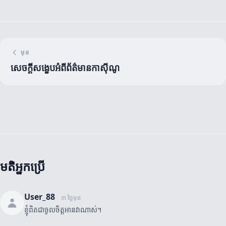
មុន
សេចក្តីសង្ខេបអំពីព័ត៌មានកាស៊ីណូ
មតិអ្នកប្រើ
User_88
៣ ថ្ងៃមុន
ខ្ញុំពិតជាចូលចិត្តអានវាណាស់។