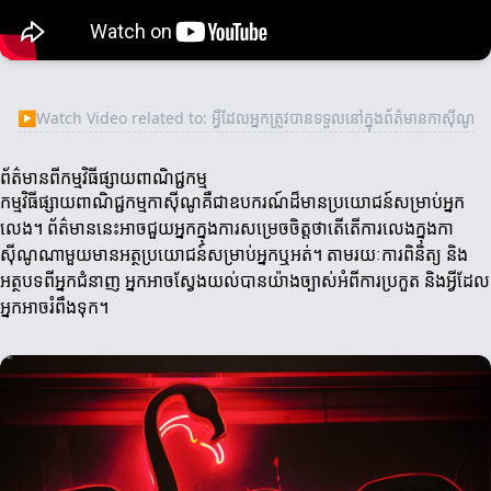
▶
Watch Video related to: អ្វីដែលអ្នកត្រូវបានទទួលនៅក្នុងព័ត៌មានកាស៊ីណូ
ព័ត៌មានពីកម្មវិធីផ្សាយពាណិជ្ជកម្ម
កម្មវិធីផ្សាយពាណិជ្ជកម្មកាស៊ីណូគឺជាឧបករណ៍ដ៏មានប្រយោជន៍សម្រាប់អ្នក
លេង។ ព័ត៌មាននេះអាចជួយអ្នកក្នុងការសម្រេចចិត្តថាតើតើការលេងក្នុងកា
ស៊ីណូណាមួយមានអត្ថប្រយោជន៍សម្រាប់អ្នកឬអត់។ តាមរយៈការពិនិត្យ និង
អត្ថបទពីអ្នកជំនាញ អ្នកអាចស្វែងយល់បានយ៉ាងច្បាស់អំពីការប្រកួត និងអ្វីដែល
អ្នកអាចរំពឹងទុក។