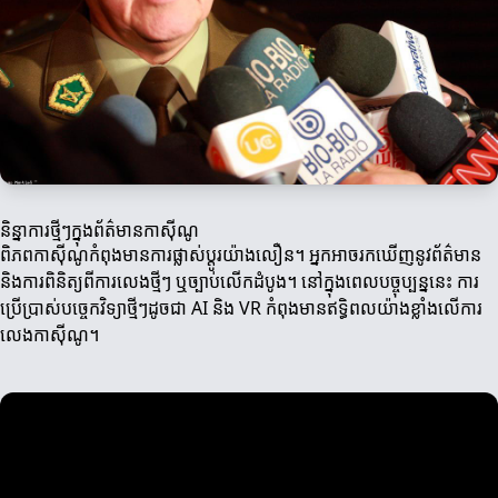
និន្នាការថ្មីៗក្នុងព័ត៌មានកាស៊ីណូ
ពិភពកាស៊ីណូកំពុងមានការផ្លាស់ប្តូរយ៉ាងលឿន។ អ្នកអាចរកឃើញនូវព័ត៌មាន
និងការពិនិត្យពីការលេងថ្មីៗ ឬច្បាប់លើកដំបូង។ នៅក្នុងពេលបច្ចុប្បន្ននេះ ការ
ប្រើប្រាស់បច្ចេកវិទ្យាថ្មីៗដូចជា AI និង VR កំពុងមានឥទ្ធិពលយ៉ាងខ្លាំងលើការ
លេងកាស៊ីណូ។