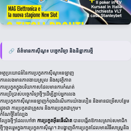
🔗
ព័ត៌មានកាស៊ីណូ៖ បច្ចេកវិទ្យា និងនិន្នាការថ្មី
អត្ថប្រយោជន៍នៃការប្រកួតកាស៊ីណូអនឡាញ
ការលេងមានភាពងាយស្រួល និងសុវត្ថិភាព
ការប្រកួតក្នុងបរិយាកាសដែលមានការកំណត់
ការប្រើប្រាស់បច្ចេកវិទ្យាថ្មីៗដើម្បីភ្ជាប់អ្នកលេង
ការប្រកួតកាស៊ីណូអនឡាញកំពុងដំណើរការយ៉ាងលឿន និងមានជម្រើសបន្ថែម
ដូចជា ការប្រកួតជាគ្រួសារ និងការប្រកួតជាក្រុម។
កំណែថ្មីនៃល្បែង
ល្បែងថ្មីៗដែលហៅថា
ការប្រកួតអ៊ីនធើណិត
បានបង្កើតឱកាសស្រាប់សមាជិក
ថ្មីៗចូលរួមក្នុងការប្រកួតកាស៊ីណូ។ វាបង្ហាញពីការប្រកួតដែលមានវិធីសាស្ត្រនិង