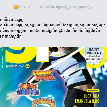
▶
Watch Video related to: និន្នាការថ្មីក្នុងការប្រកួតកាស៊ីណូ
កាស៊ីណូអនឡាញ
កាស៊ីណូអនឡាញកំពុងក្លាយជាជម្រើសធ្លាប់បំផុតសម្រាប់អ្នកចូលរួមកាស៊ីណូ។
វាពិតជាអាចឱ្យអ្នកអាចលេងបាននៅគ្រប់កន្លែង ដោយមិនចាំបាច់ធ្វើដំណើរ
ទៅកាស៊ីណូពិត។