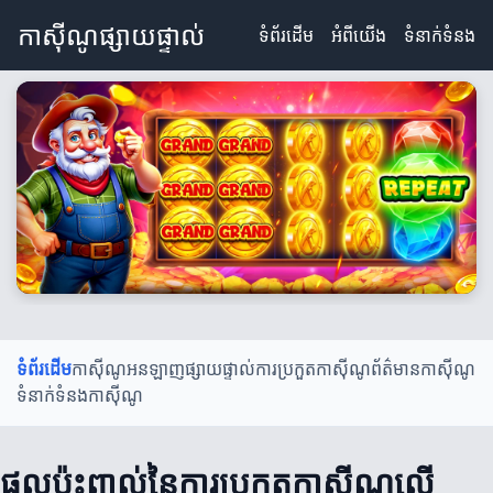
កាស៊ីណូផ្សាយផ្ទាល់
ទំព័រដើម
អំពីយើង
ទំនាក់ទំនង
ទំព័រដើម
កាស៊ីណូអនឡាញផ្សាយផ្ទាល់
ការប្រកួតកាស៊ីណូ
ព័ត៌មានកាស៊ីណូ
ទំនាក់ទំនងកាស៊ីណូ
ផលប៉ះពាល់នៃការប្រកួតកាស៊ីណូលើ