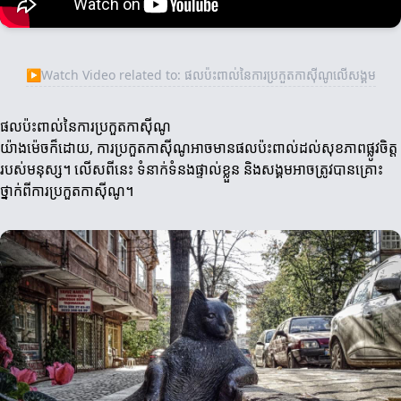
▶
Watch Video related to: ផលប៉ះពាល់នៃការប្រកួតកាស៊ីណូលើសង្គម
ផលប៉ះពាល់នៃការប្រកួតកាស៊ីណូ
យ៉ាងម៉េចក៏ដោយ, ការប្រកួតកាស៊ីណូអាចមានផលប៉ះពាល់ដល់សុខភាពផ្លូវចិត្ត
របស់មនុស្ស។ លើសពីនេះ ទំនាក់ទំនងផ្ទាល់ខ្លួន និងសង្គមអាចត្រូវបានគ្រោះ
ថ្នាក់ពីការប្រកួតកាស៊ីណូ។