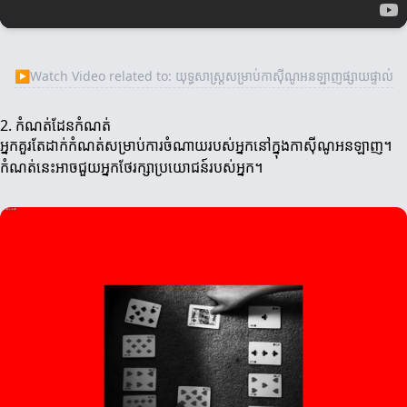
▶
Watch Video related to: យុទ្ធសាស្ត្រសម្រាប់កាស៊ីណូអនឡាញផ្សាយផ្ទាល់
2. កំណត់ដែនកំណត់
អ្នកគួរតែដាក់កំណត់សម្រាប់ការចំណាយរបស់អ្នកនៅក្នុងកាស៊ីណូអនឡាញ។
កំណត់នេះអាចជួយអ្នកថែរក្សាប្រយោជន៍របស់អ្នក។