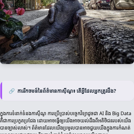
🔗
ការរីកចមន៍នៃព័ត៌មានកាស៊ីណូ៖ តើអ្វីដែលអ្នកត្រូវដឹង?
ក្នុងការទំនាក់ទំនងកាស៊ីណូ ការប្រើប្រាស់បច្ចេកវិទ្យាដូចជា AI និង Big Data
គឺជាការប្រកួតប្រជែង ដោយអាចធ្វើឲ្យយើងអាចយល់ដឹងពីអតិថិជនរបស់យើង
បានច្បាស់លាស់។ ព័ត៌មានដែលយើងប្រមូលបានអាចជួយយើងក្នុងការកំណត់