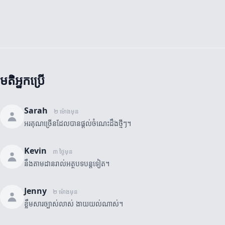
មតិអ្នកប្រើ
Sarah
២ ម៉ោងមុន
អរគុណច្រើនដែលបានផ្តល់ចំណេះដឹងថ្មីៗ។
Kevin
៣ ថ្ងៃមុន
នឹងតាមដានរាល់អត្ថបទបន្តទៀត។
Jenny
២ ម៉ោងមុន
ខ្លឹមសារច្បាស់លាស់ ងាយយល់ណាស់។