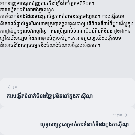
ទាក់ទាញអាចជួយជំរុញការកើនឡើងនៃចំនួនអតិថិជន។
ការបង្កើតបទពិសោធន៍ផ្ទាល់ខ្លួន
ការទំនាក់ទំនងដែលមានប្រសិទ្ធភាពគឺជាមនុស្សចៅហ្វាយ។ ការបង្កើតបទ
ពិសោធន៍ផ្ទាល់ខ្លួនដែលអាចត្រូវបានផ្ដល់ជូនទៅឲ្យអតិថិជនគឺជាវិធីមួយដ៏ល្អក្នុង
ការផ្តល់ជូននូវសេវាកម្មដ៏ល្អ។ ការប្រើប្រាស់ចំណេះដឹងអំពីអតិថិជន ដូចជាការ
ជ្រើសរើសហ្គេម និងភាពចូលចិត្តរបស់ពួកគេ អាចជួយឲ្យយើងបង្កើតបទ
ពិសោធន៍ដែលស្របអ្នកនឹងចំណង់ចំណូលចិត្តរបស់ពួកគេ។
មុន
ការបង្កើតទំនាក់ទំនងច្នៃប្រឌិតនៅក្នុងកាស៊ីណូ
បន្ទាប់
យុទ្ធសាស្ត្រសម្រាប់ការទំនាក់ទំនងក្នុងកាស៊ីណូ