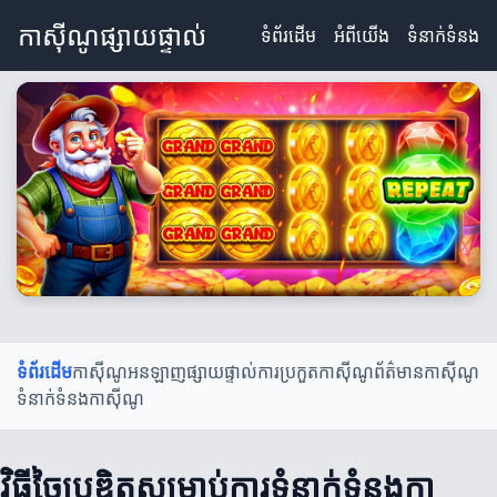
កាស៊ីណូផ្សាយផ្ទាល់
ទំព័រដើម
អំពីយើង
ទំនាក់ទំនង
ទំព័រដើម
កាស៊ីណូអនឡាញផ្សាយផ្ទាល់
ការប្រកួតកាស៊ីណូ
ព័ត៌មានកាស៊ីណូ
ទំនាក់ទំនងកាស៊ីណូ
វិធីច្នៃប្រឌិតសម្រាប់ការទំនាក់ទំនងកា