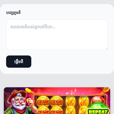
បញ្ចេញមតិ
ផ្ញើមតិ