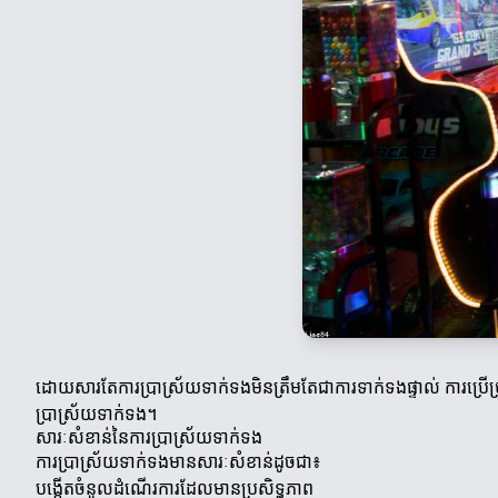
ដោយសារតែការប្រាស្រ័យទាក់ទងមិនត្រឹមតែជាការទាក់ទងផ្ទាល់ ការប្រើប្រ
ប្រាស្រ័យទាក់ទង។
សារៈសំខាន់នៃការប្រាស្រ័យទាក់ទង
ការប្រាស្រ័យទាក់ទងមានសារៈសំខាន់ដូចជា៖
បង្កើតចំនូលដំណើរការដែលមានប្រសិទ្ធភាព