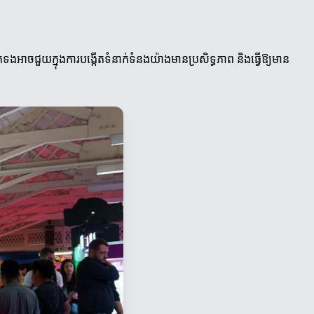
ាក់ទងអាចជួយក្នុងការបង្កើតទំនាក់ទំនងយ៉ាងមានប្រសិទ្ធភាព និងធ្វើឱ្យមាន