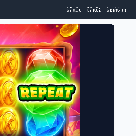
ទំព័រដើម
អំពីយើង
ទំនាក់ទំនង