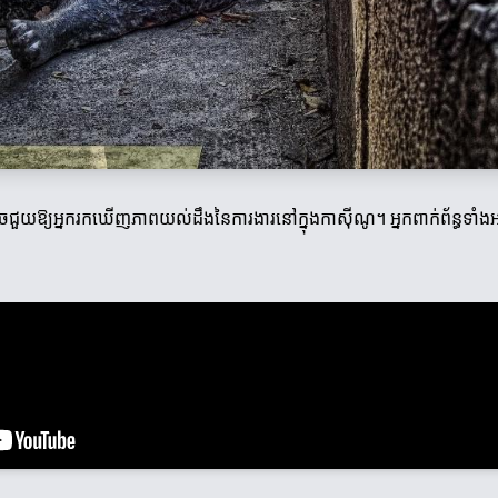
លអាចជួយឱ្យអ្នករកឃើញភាពយល់ដឹងនៃការងារនៅក្នុងកាស៊ីណូ។ អ្នកពាក់ព័ន្ធទាំង