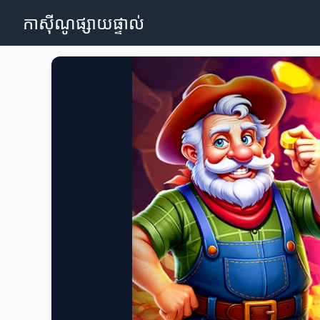
កាស៊ីណូផ្សាយផ្ទាល់