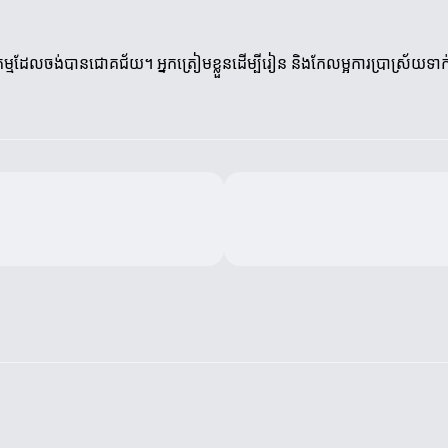
វកម្មដែលចង់បានជោគជ័យ។ អ្នកត្រៀមខ្លួនដើម្បីរៀន និងកែលម្អការប្រាស្រ័យទា