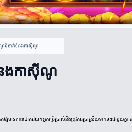
ីណូ
ទំនាក់ទំនងកាស៊ីណូ
ំនងកាស៊ីណូ
្កើតឱ្យមានភាពជោគជ័យ។ អ្នកប្រើប្រាស់នឹងត្រូវការប្រាស្រ័យទាក់ទងជាមួយគ