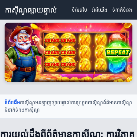
កាស៊ីណូផ្សាយផ្ទាល់
ទំព័រដើម
អំពីយើង
ទំនាក់ទំនង
ទំព័រដើម
កាស៊ីណូអនឡាញផ្សាយផ្ទាល់
ការប្រកួតកាស៊ីណូ
ព័ត៌មានកាស៊ីណូ
ទំនាក់ទំនងកាស៊ីណូ
ការយល់ដឹងពីព័ត៌មានកាស៊ីណូ: ការវិភាគ