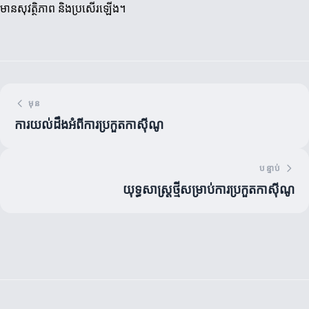
មានសុវត្ថិភាព និងប្រសើរឡើង។
មុន
ការយល់ដឹងអំពីការប្រកួតកាស៊ីណូ
បន្ទាប់
យុទ្ធសាស្ត្រថ្មីសម្រាប់ការប្រកួតកាស៊ីណូ