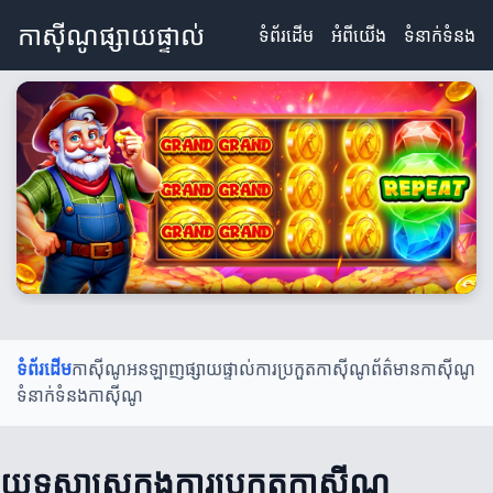
កាស៊ីណូផ្សាយផ្ទាល់
ទំព័រដើម
អំពីយើង
ទំនាក់ទំនង
ទំព័រដើម
កាស៊ីណូអនឡាញផ្សាយផ្ទាល់
ការប្រកួតកាស៊ីណូ
ព័ត៌មានកាស៊ីណូ
ទំនាក់ទំនងកាស៊ីណូ
យុទ្ធសាស្ត្រក្នុងការប្រកួតកាស៊ីណូ