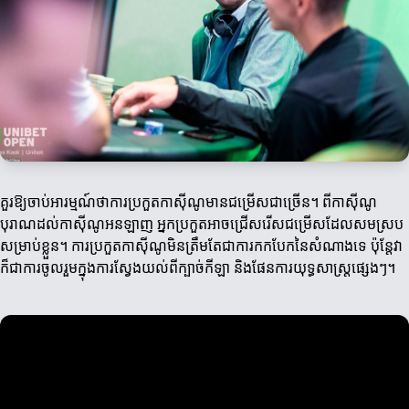
គួរឱ្យចាប់អារម្មណ៍ថាការប្រកួតកាស៊ីណូមានជម្រើសជាច្រើន។ ពីកាស៊ីណូ
បុរាណដល់កាស៊ីណូអនឡាញ អ្នកប្រកួតអាចជ្រើសរើសជម្រើសដែលសមស្រប
សម្រាប់ខ្លួន។ ការប្រកួតកាស៊ីណូមិនត្រឹមតែជាការកកបែកនៃសំណាងទេ ប៉ុន្តែវា
ក៏ជាការចូលរួមក្នុងការស្វែងយល់ពីក្បាច់កីឡា និងផែនការយុទ្ធសាស្ត្រផ្សេងៗ។