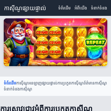
កាស៊ីណូផ្សាយផ្ទាល់
ទំព័រដើម
អំពីយើង
ទំនាក់ទំនង
ទំព័រដើម
កាស៊ីណូអនឡាញផ្សាយផ្ទាល់
ការប្រកួតកាស៊ីណូ
ព័ត៌មានកាស៊ីណូ
ទំនាក់ទំនងកាស៊ីណូ
ការស្រាវជ្រាវអំពីការប្រកួតកាស៊ីណូ