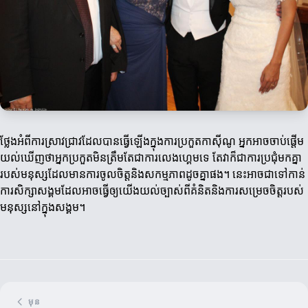
ថ្លែងអំពីការស្រាវជ្រាវដែលបានធ្វើឡើងក្នុងការប្រកួតកាស៊ីណូ អ្នកអាចចាប់ផ្តើម
យល់ឃើញថាអ្នកប្រកួតមិនត្រឹមតែជាការលេងហ្គេមទេ តែវាក៏ជាការប្រជុំមកគ្នា
របស់មនុស្សដែលមានការចូលចិត្តនិងសកម្មភាពដូចគ្នាផង។ នេះអាចជាទៅកាន់
ការសិក្សាសង្គមដែលអាចធ្វើឲ្យយើងយល់ច្បាស់ពីគំនិតនិងការសម្រេចចិត្តរបស់
មនុស្សនៅក្នុងសង្គម។
មុន