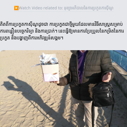
▶
Watch Video related to: អុខ្យាអភិបាលនៃការប្រកួតកាស៊ីណូ
គិតពីការប្រកួតកាស៊ីណូដូចជា ការប្រកួតជាថ្មីមួយដែលមានវិធីសាស្រ្តសម្រាប់
ការពន្លឿនបច្ចេកវិទ្យា និងការប្រាក់។ នេះធ្វើឱ្យមានការប្រែប្រួលនៃកម្រិតនៃការ
ប្រកួត និងបង្ហាញពីការអភិវឌ្ឍន៍សង្គម។