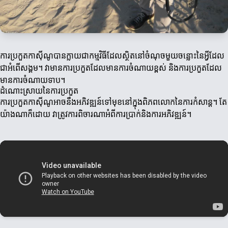
ការប្រកួតកាស៊ីណូបានក្លាយជាកម្មវិធីដែលស្ថិតនៅចំណុចមួយចន្លោះនៃអ្វីដែល
ជាអំពើសង្គម។ វាមានការប្រកួតដែលមានការចំណាយខ្ពស់ និងការប្រកួតដែល
មានការចំណាយទាប។
ដំណោះស្រាយនៃការប្រកួត
ការប្រកួតកាស៊ីណូអាចនឹងអភិវឌ្ឍន៍ទៅមុខនៅក្នុងពិភពលោកនៃការកំសាន្ត។ តែ
យ៉ាងណាក៏ដោយ វាត្រូវការពិចារណាអំពីការប្រាក់និងការអភិវឌ្ឍន៍។