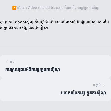
▶
Watch Video related to: អុខ្យាអភិបាលនៃការប្រកួតកាស៊ីណូ
ដូច្នេះ ការប្រកួតកាស៊ីណូគឺជាអ្វីដែលមិនអាចមើលការផែរបង្ហាញពីស្ថានភាពនៃ
សង្គមនិងការអភិវឌ្ឍន៍ផ្សេងទៀត។
មុន
ការស្រាវជ្រាវអំពីការប្រកួតកាស៊ីណូ
បន្ទាប់
អនាគតនៃការប្រកួតកាស៊ីណូ