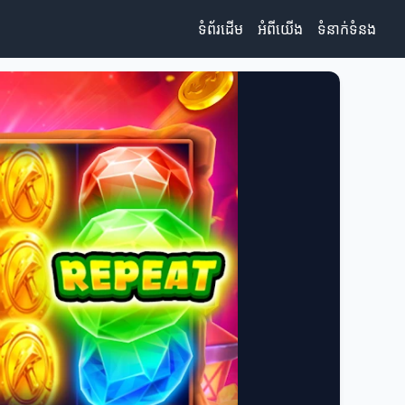
ទំព័រដើម
អំពីយើង
ទំនាក់ទំនង