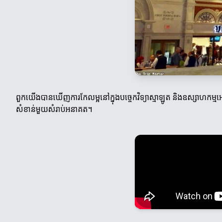
ពួកយើងបានឃើញការកែលម្អនៅក្នុងបច្ចេកវិទ្យាស្មាឡូត និងឧស្សាហកម្មអេឡ
សំខាន់មួយសំរាប់អនាគត។