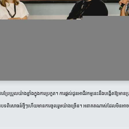
នការប្រែប្រួលយ៉ាងខ្លាំងក្នុងការប្រកួត។ ការផ្ដល់ជូនអាជីវកម្មនេះនឹងបង្កើតឱ្យ
ួលបានបទពិសោធន៍ថ្មីៗហើយមានការចូលរួមយ៉ាងច្រើន។ អនាគតណាស់ដែលមិនអ