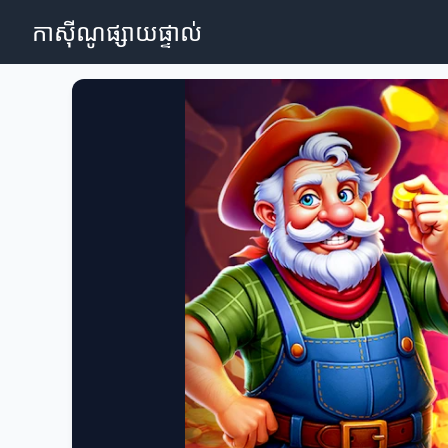
កាស៊ីណូផ្សាយផ្ទាល់