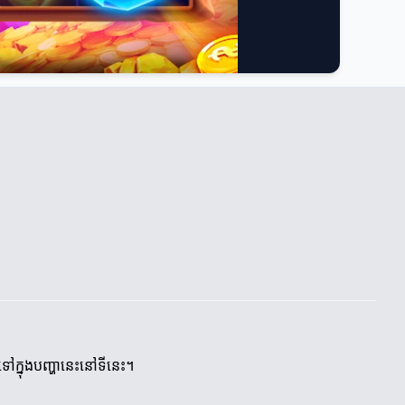
ទៅក្នុងបញ្ហានេះនៅទីនេះ។