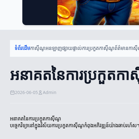
ទំព័រដើម
កាស៊ីណូអនឡាញផ្សាយផ្ទាល់
ការប្រកួតកាស៊ីណូ
ព័ត៌មានកាស៊
អនាគតនៃការប្រកួតកាស
2026-06-05
Admin
អនាគតនៃការប្រកួតកាស៊ីណូ
បច្ចេកវិទ្យានៅក្នុងវិស័យការប្រកួតកាស៊ីណូកំពុងអភិវឌ្ឍន៍យ៉ាងឆាប់រហ