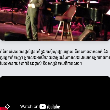
ព័ត៌មានដែលបានផ្តល់ជូននៅក្នុងកាស៊ីណូផ្សាយផ្ទាល់ គឺមានភាពជាក់លាក់ និង
គួរឱ្យទាក់ទាញ។ អ្នកលេងអាចរីករាយជាមួយនឹងការលេងដោយមានអ្នកចាត់ការ
ដែលមានការទំនាក់ទំនងផ្ទាល់ និងទស្សន៍ទាយពីការលេង។