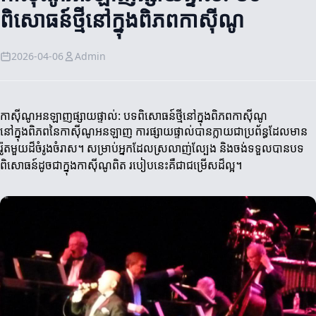
ពិសោធន៍ថ្មីនៅក្នុងពិភពកាស៊ីណូ
2026-04-06
Admin
កាស៊ីណូអនឡាញផ្សាយផ្ទាល់: បទពិសោធន៍ថ្មីនៅក្នុងពិភពកាស៊ីណូ
នៅក្នុងពិភពនៃកាស៊ីណូអនឡាញ ការផ្សាយផ្ទាល់បានក្លាយជាប្រព័ន្ធដែលមាន
រ៉ូតមួយដ៏ចំរូងចំរាស។ សម្រាប់អ្នកដែលស្រលាញ់ល្បែង និងចង់ទទួលបានបទ
ពិសោធន៍ដូចជាក្នុងកាស៊ីណូពិត របៀបនេះគឺជាជម្រើសដ៏ល្អ។