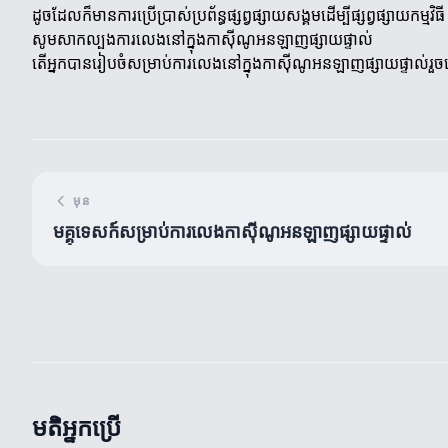
ដូចដែលក៏មានការប្រើប្រាស់ប្រព័ន្ធផ្សព្វផ្សាយសង្គមដើម្បីផ្សព្វផ្សាយ
សូមសាកល្បងការលេងនៅក្នុងកាស៊ីណូអនឡាញផ្សាយផ្ទាល់
តើអ្នកបានរៀបចំសម្រាប់ការលេងនៅក្នុងកាស៊ីណូអនឡាញផ្សាយផ្ទាល់រួច
មុន
មគ្គុទេសក៍សម្រាប់ការលេងកាស៊ីណូអនឡាញផ្សាយផ្ទាល់
មតិអ្នកប្រើ