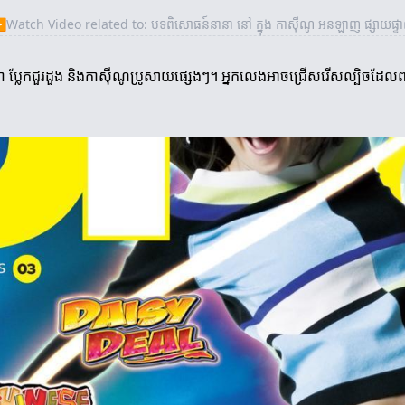
▶
Watch Video related to: បទពិសោធន៍នានា នៅ ក្នុង កាស៊ីណូ អនឡាញ ផ្សាយផ្ទា
ដូចជា ប្លែកជួរដួង និងកាស៊ីណូប្រូសាយផ្សេងៗ។ អ្នកលេងអាចជ្រើសរើសល្បិ