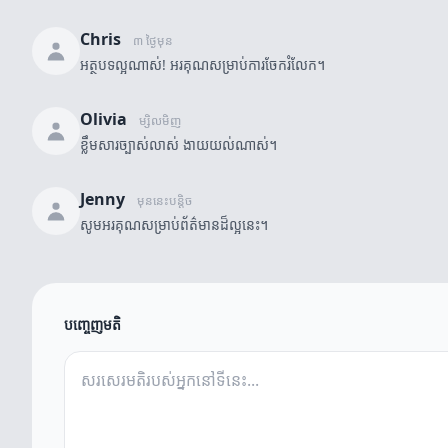
Chris
៣ ថ្ងៃមុន
អត្ថបទល្អណាស់! អរគុណសម្រាប់ការចែករំលែក។
Olivia
ម្សិលមិញ
ខ្លឹមសារច្បាស់លាស់ ងាយយល់ណាស់។
Jenny
មុននេះបន្តិច
សូមអរគុណសម្រាប់ព័ត៌មានដ៏ល្អនេះ។
បញ្ចេញមតិ