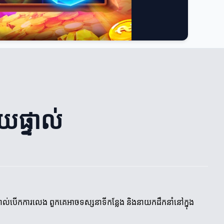
យផ្ទាល់
ែផ្ទាល់បើកការលេង ពួកគេអាចទស្សនាទីកន្លែង និងនាយកដឹកនាំនៅក្នុង