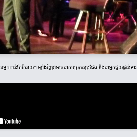
កាន់តែរីករាយ។ ម្យ៉ាងវិញវាអាចជាការប្រកួតប្រជែង និងជាអ្នកជួយផ្តល់អា