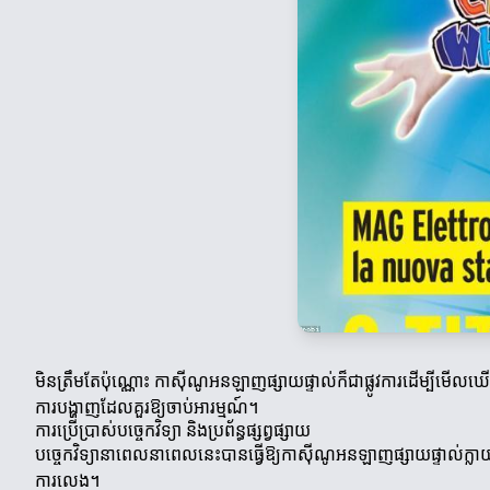
មិនត្រឹមតែប៉ុណ្ណោះ កាស៊ីណូអនឡាញផ្សាយផ្ទាល់ក៏ជាផ្លូវការដើម្បីមើលឃ
ការបង្ហាញដែលគួរឱ្យចាប់អារម្មណ៍។
ការប្រើប្រាស់បច្ចេកវិទ្យា និងប្រព័ន្ធផ្សព្វផ្សាយ
បច្ចេកវិទ្យានាពេលនាពេលនេះបានធ្វើឱ្យកាស៊ីណូអនឡាញផ្សាយផ្ទាល់ក្
ការលេង។