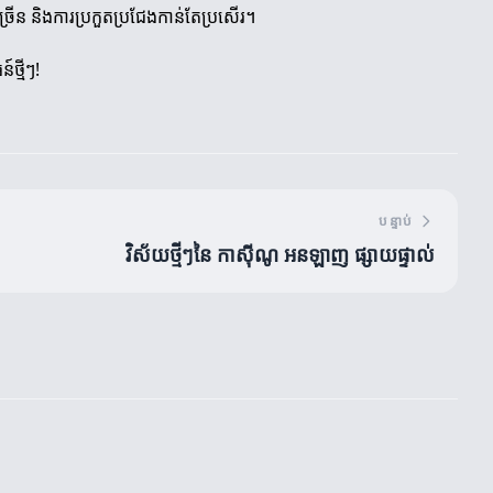
ច្រើន និងការប្រកួតប្រជែងកាន់តែប្រសើរ។
ថ្មីៗ!
បន្ទាប់
វិស័យថ្មីៗនៃ កាស៊ីណូ អនឡាញ ផ្សាយផ្ទាល់