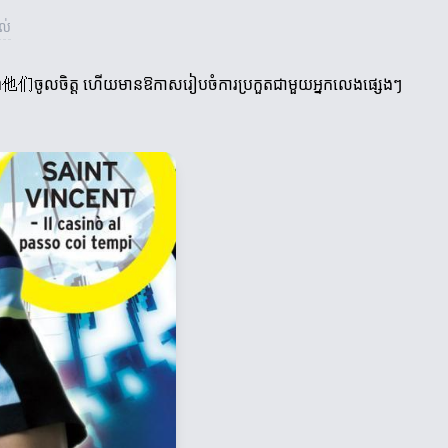
ល់
ចដែលព他们ចូលចិត្ត ហើយមានឱកាសរៀបចំការប្រកួតជាមួយអ្នកលេងផ្សេងៗ