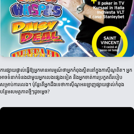
ការផ្សាយផ្ទាល់ធ្វើឱ្យអ្នកមានអារម្មណ៍ថាអ្នកកំពុងស្ថិតនៅក្នុងកាស៊ីណូពិត។ អ្នក
អាចទំនាក់ទំនងជាមួយអ្នកលេងផ្សេងទៀត និងអ្នកចាត់ការប្រកួតពីរបៀប
សម្រាប់ការលេង។ ប៉ុន្តែតើអ្នកដឹងទេថាកាស៊ីណូអនឡាញផ្សាយផ្ទាល់កំពុង
បន្ថែមសមត្ថភាពថ្មីៗដូចម្តេច?