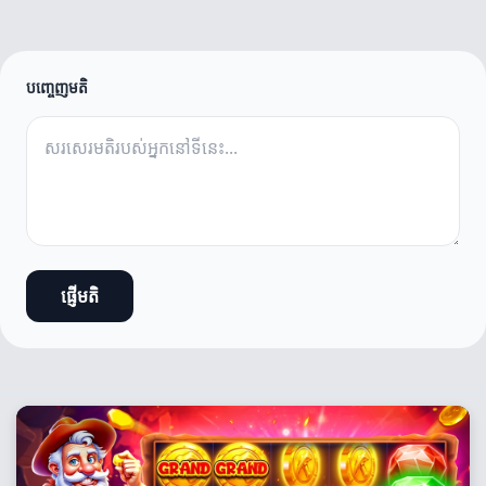
បញ្ចេញមតិ
ផ្ញើមតិ