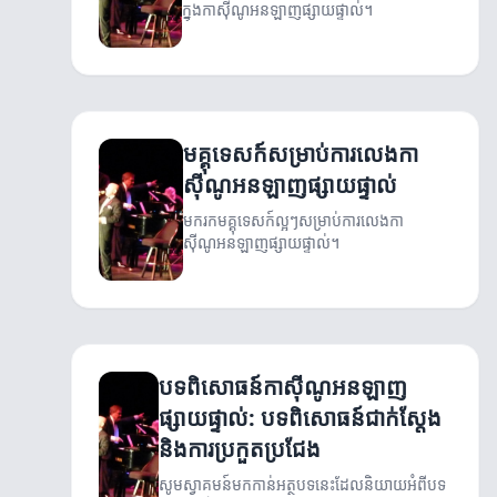
ក្នុងកាស៊ីណូអនឡាញផ្សាយផ្ទាល់។
មគ្គុទេសក៍សម្រាប់ការលេងកា
ស៊ីណូអនឡាញផ្សាយផ្ទាល់
មករកមគ្គុទេសក៍ល្អៗសម្រាប់ការលេងកា
ស៊ីណូអនឡាញផ្សាយផ្ទាល់។
បទពិសោធន៍កាស៊ីណូអនឡាញ
ផ្សាយផ្ទាល់: បទពិសោធន៍ជាក់ស្តែង
និងការប្រកួតប្រជែង
សូមស្វាគមន៍មកកាន់អត្ថបទនេះដែលនិយាយអំពីបទ