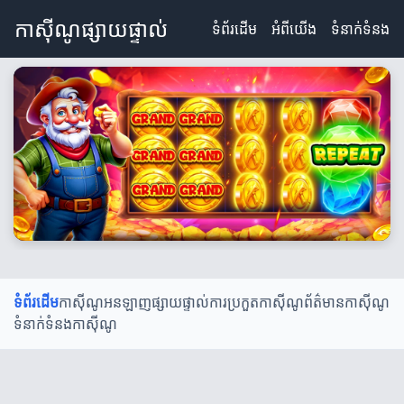
កាស៊ីណូផ្សាយផ្ទាល់
ទំព័រដើម
អំពីយើង
ទំនាក់ទំនង
ទំព័រដើម
កាស៊ីណូអនឡាញផ្សាយផ្ទាល់
ការប្រកួតកាស៊ីណូ
ព័ត៌មានកាស៊ីណូ
ទំនាក់ទំនងកាស៊ីណូ