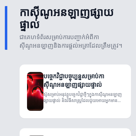
កាស៊ីណូអនឡាញផ្សាយ
ផ្ទាល់
ជាគេហទំព័រ​សម្រាប់ការបញ្ជាក់អំពីកា
ស៊ីណូអនឡាញនិងការផ្តល់អត្រាដែលត្រឹមត្រូវ។
បច្ចេកវិជ្ជាបច្ចុប្បន្នសម្រាប់កា
ស៊ីណូអនឡាញផ្សាយផ្ទាល់
ស៊ូសម្រាប់អនុវត្តបច្ចេកវិជ្ជាថ្មីៗក្នុងកាស៊ីណូអនឡាញ
ផ្សាយផ្ទាល់ និងវិធីសាស្ត្រដែលជួយអោយអ្នកមានបទ
ពិសោធន៍ល្អប្រសើរ។