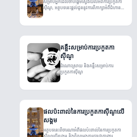
សម្រាប់អ្នកដែលចាប់ផ្តើមស្វែងយល់អំពីការប្រកួតកា
ស៊ីណូ, អត្ថបទនេះផ្តល់ជូននូវការពិភាក្សាអំពីជំហាន
ដំបូងលើការប្រកួតកាស៊ីណូ។
គន្លឹះសម្រាប់ការប្រកួតកា
ស៊ីណូ
ដំណោះស្រាយ និងគន្លឹះសម្រាប់ការ
ប្រកួតកាស៊ីណូ
ផលប៉ះពាល់នៃការប្រកួតកាស៊ីណូលើ
សង្គម
អត្ថបទនេះពិចារណាអំពីផលប៉ះពាល់នៃការប្រកួតកា
ស៊ីណូលើសង្គម និងពិភពអង្គការដូចជាការងារ,