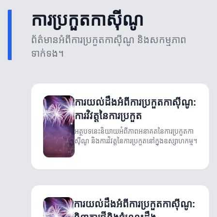
ការប្រកួតកាស៊ីណូ
ព័ត៌មានអំពីការប្រកួតកាស៊ីណូ និងសកម្មភាព
ទាក់ទង។
ការយល់ដឹងអំពីការប្រកួតកាស៊ីណូ:
ការវិវត្ដនៃការប្រកួត
អត្ថបទនេះនិយាយអំពីភាពអនាគតនៃការប្រកួតកា
ស៊ីណូ និងការវិវត្តនៃការប្រកួតនៅក្នុងឧស្សាហកម្ម។
ការយល់ដឹងអំពីការប្រកួតកាស៊ីណូ: