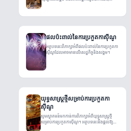
សេដ្ឋកិច្ច និងសុខដុមសុខភាព។
ផលប៉ះពាល់នៃការប្រកួតកាស៊ីណូ
អត្ថបទនេះពិភាក្សាអំពីផលប៉ះពាល់នៃការប្រកួតកា
ស៊ីណូដែលអាចមានលើសេដ្ឋកិច្ចនិងសង្គម។
យុទ្ធសាស្ត្រថ្មីសម្រាប់ការប្រកួតកា
ស៊ីណូ
សូមស្វាគមន៍មកកាន់ការពិភាក្សាអំពីយុទ្ធសាស្ត្រថ្មី
សម្រាប់ការប្រកួតកាស៊ីណូ។ អត្ថបទនេះនឹងផ្តល់ឱ្យអ្នក
នូវចំណេះដឹងថ្មីៗ និងយុទ្ធសាស្ត្រ។