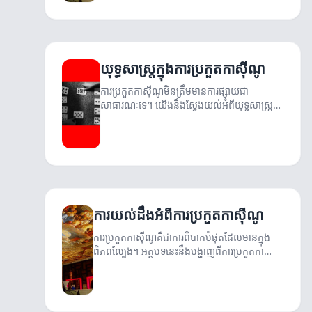
យុទ្ធសាស្ត្រក្នុងការប្រកួតកាស៊ីណូ
ការប្រកួតកាស៊ីណូមិនត្រឹមមានការផ្សាយជា
សាធារណៈទេ។ យើងនឹងស្វែងយល់អំពីយុទ្ធសាស្ត្រ
នានាដែលអាចជួយអ្នកឈ្នះ។
ការយល់ដឹងអំពីការប្រកួតកាស៊ីណូ
ការប្រកួតកាស៊ីណូគឺជាការពិបាកបំផុតដែលមានក្នុង
ពិភពល្បែង។ អត្ថបទនេះនឹងបង្ហាញពីការប្រកួតកា
ស៊ីណូ និងវិធីដែលអ្នកអាចយល់ដឹងបានយ៉ាងជ្រាល
ជ្រៅ។