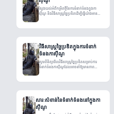
ស៊ីណូ
ស្វែងយល់អំពីកម្រិតថ្មីនៃការទំនាក់ទំនងក្នុងកា
ស៊ីណូ និងវិធីសាស្ត្រច្នៃប្រឌិតដើម្បីធ្វើយ៉ាងមាន
ប្រសិទ្ធភាព។
វិធីសាស្ត្រច្នៃប្រឌិតក្នុងការទំនាក់
ទំនងកាស៊ីណូ
សូមពិនិត្យមើលវិធីសាស្ត្រច្នៃប្រឌិតសម្រាប់ការ
ទំនាក់ទំនងកាស៊ីណូដែលអាចនាំឱ្យមានភាព
ជោគជ័យ។
សារៈសំខាន់នៃទំនាក់ទំនងនៅក្នុងកា
ស៊ីណូ