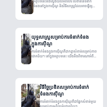
អត្ថបទនេះនឹងស្វែងយល់អំពីសារៈសំខាន់នៃទំនាក់
ទំនងនៅក្នុងកាស៊ីណូ និងវិធីសាស្រ្តដែលអាចធ្វើឲ្យ
ទំនាក់ទំនងនេះមានប្រសិទ្ធភាពខ្ពស់។
យុទ្ធសាស្ត្រសម្រាប់ការទំនាក់ទំនង
ក្នុងកាស៊ីណូ
ការទំនាក់ទំនងក្នុងកាស៊ីណូគឺជាកត្តាសំខាន់សម្រាប់ភាព
ជោគជ័យ។ នៅក្នុងអត្ថបទនេះ យើងនឹងពិចារណាអំពី
យុទ្ធសាស្ត្រដែលអាចអភិវឌ្ឍន៍ទំនាក់ទំនងបានល្អដល់កា
ស៊ីណូ។
វិធីច្នៃប្រឌិតសម្រាប់ការទំនាក់
ទំនងកាស៊ីណូ
ការទំនាក់ទំនងក្នុងកាស៊ីណូគឺជាផ្នែកសំខាន់មួយ
សម្រាប់ការអភិវឌ្ឍន៍ជោគជ័យ។