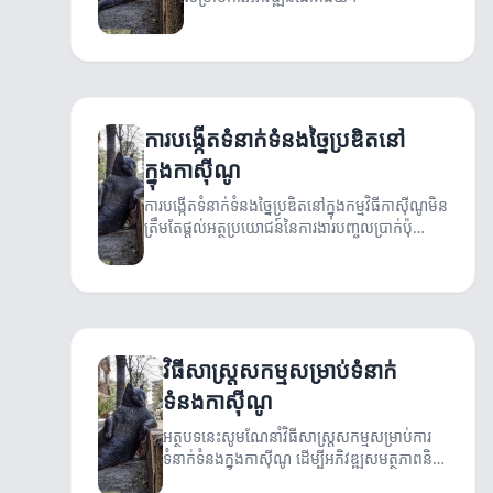
ការបង្កើតទំនាក់ទំនងច្នៃប្រឌិតនៅ
ក្នុងកាស៊ីណូ
ការបង្កើតទំនាក់ទំនងច្នៃប្រឌិតនៅក្នុងកម្មវិធីកាស៊ីណូមិន
ត្រឹមតែផ្ដល់អត្ថប្រយោជន៍នៃការងារបញ្ចូលប្រាក់ប៉ុណ្ណោះ
ទេ ប៉ុន្តែវាក៏ជួយបង្កើតទំនាក់ទំនងល្អជាមួយអតិថិជន
ផងដែរ។
វិធីសាស្រ្តសកម្មសម្រាប់ទំនាក់
ទំនងកាស៊ីណូ
អត្ថបទនេះសូមណែនាំវិធីសាស្រ្តសកម្មសម្រាប់ការ
ទំនាក់ទំនងក្នុងកាស៊ីណូ ដើម្បីអភិវឌ្ឍសមត្ថភាពនិង
ប្រសិទ្ធភាព។